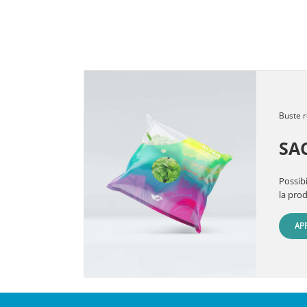
Buste r
SA
Possibi
la pro
AP