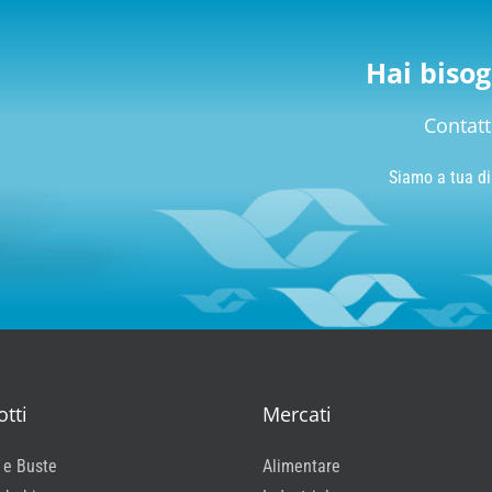
Hai bisog
Contatt
Siamo a tua di
tti
Mercati
 e Buste
Alimentare