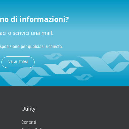
no di informazioni?
aci o scrivici una mail.
sposizione per qualsiasi richiesta.
VAI AL FORM
Utility
Contatti